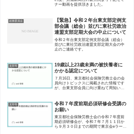
ナー動画を提供頂きました。
【緊急】令和２年台東支部定例支
総務委員会
部会議（総会）並びに東社労政治
連盟支部定期大会の中止について
令和２年台東支部定例支部会議（総会）
並びに東社労政治連盟支部定期大会の中
止のご連絡です。
19歳以上23歳未満の被扶養者に
支部長
かかる認定について
７月16日、東京都社会保険労務士会の会
員向けトピックスに掲載された情報です
が、台東支部会員に向け重ねて周知いた
します。
令和７年度前期必須研修会受講の
支部長
お願い
東京都社会保険労務士会の令和７年度前
期必須研修会が、令和７年７月１１日か
ら９月３０日までの期間で東京会eラーニ
ングサイトにて配信されております。全