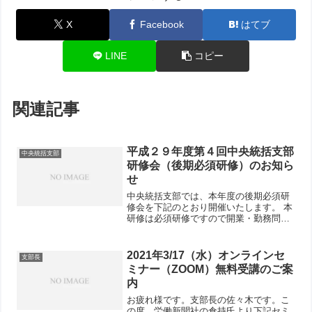
X
Facebook
はてブ
LINE
コピー
関連記事
平成２９年度第４回中央統括支部
中央統括支部
研修会（後期必須研修）のお知ら
せ
中央統括支部では、本年度の後期必須研
修会を下記のとおり開催いたします。 本
研修は必須研修ですので開業・勤務問わ
ず必ず参加してください（※受講シール
を配布します）。
2021年3/17（水）オンラインセ
支部長
ミナー（ZOOM）無料受講のご案
内
お疲れ様です。支部長の佐々木です。こ
の度、労働新聞社の倉持氏より下記セミ