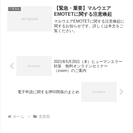
会員が受講することになっている必須研
修ですので、よろしくお願いいたしま
【緊急・重要】マルウエア
IT委員会
す。
EMOTETに関する注意喚起
マルウエアEMOTETに関する注意喚起に
関するお知らせです。詳しくは本文をご
覧ください。
2021年5月20日（木）ヒューマンエラー
対策 無料オンラインセミナー
（zoom）のご案内
電子申請に関する押印関係のまとめ
ホーム
支部長