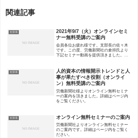
関連記事
2021年9/7（火）オンラインセミ
支部長
ナー無料受講のご案内
会員各位お疲れ様です。支部長の佐々木
です。この度、労働新聞社の倉持氏より
下記セミナー動画を提供頂きました。無
償動画ですので、クライアントへの周知
案内をして頂いても構いませんので、是
非ご活用頂ければと思います。
人的資本の情報開示トレンドと人
支部長
事が果たすべき役割（オンライ
ン）無料受講のご案内
労働新聞社様よりオンライン無料セミナ
ーの案内を頂きました。詳細はページ内
をご覧ください。
オンライン無料セミナーのご案内
支部長
労働新聞社よりオンライン無料セミナー
のご案内です。詳細はページ内をご覧く
ださい。