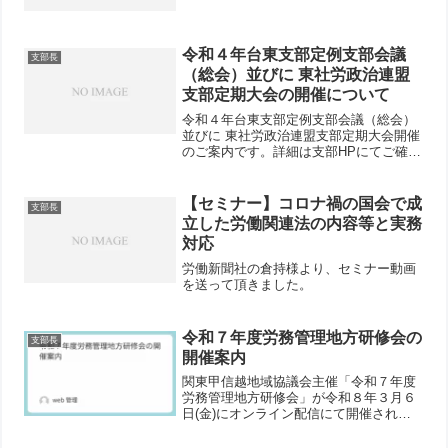
令和４年台東支部定例支部会議
支部長
（総会）並びに 東社労政治連盟
支部定期大会の開催について
令和４年台東支部定例支部会議（総会）
並びに 東社労政治連盟支部定期大会開催
のご案内です。詳細は支部HPにてご確認
ください。
【セミナー】コロナ禍の国会で成
支部長
立した労働関連法の内容等と実務
対応
労働新聞社の倉持様より、セミナー動画
を送って頂きました。
令和７年度労務管理地方研修会の
支部長
開催案内
関東甲信越地域協議会主催「令和７年度
労務管理地方研修会」が令和８年３月６
日(金)にオンライン配信にて開催されま
す。詳細はチラシをご覧ください。