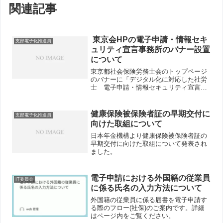
関連記事
東京会HPの電子申請・情報セキ
支部電子化推進員
ュリティ宣言事務所のバナー設置
について
東京都社会保険労務士会のトップページ
のバナーに「デジタル化に対応した社労
士 電子申請・情報セキュリティ宣言事
務所」が設置されました。詳細はページ
内をご覧ください。
健康保険被保険者証の早期交付に
支部電子化推進員
向けた取組について
日本年金機構より健康保険被保険者証の
早期交付に向けた取組について発表され
ました。
電子申請における外国籍の従業員
IT委員会
に係る氏名の入力方法について
外国籍の従業員に係る届書を電子申請す
る際のフロー(社保)のご案内です。詳細
はページ内をご覧ください。