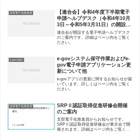
【連合会】令和4年度下半期電子
支部電子化推進員
申請ヘルプデスク（令和4年10月
3日～令和5年3月31日）の開設予
定について
連合会が開設する電子申請ヘルプデスク
のご案内です。詳細はページ内をご覧く
ださい。
e-govシステム保守作業およびe-
e-gov/gbiz
gov電子申請アプリケーション更
新について他
e-govアプリの更新に関するお知らせが届
いています。詳しくはページ内をご覧く
ださい。
SRPⅡ認証取得促進研修会開催
支部電子化推進員
のご案内
支部電子化推進員からお知らせです。
SRPⅡ認証取得促進研修会が東京会で開
催されます。詳細はページ内をご覧くだ
さい。