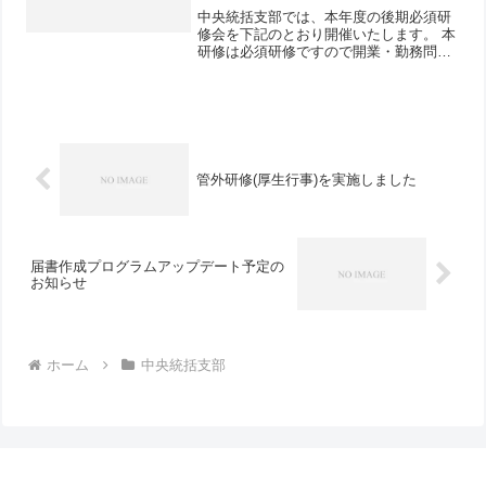
中央統括支部では、本年度の後期必須研
修会を下記のとおり開催いたします。 本
研修は必須研修ですので開業・勤務問わ
ず必ず参加してください（※受講シール
を配布します）。
管外研修(厚生行事)を実施しました
届書作成プログラムアップデート予定の
お知らせ
ホーム
中央統括支部