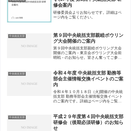
中央統括支部
修会案内
研修委員会よりお知らせです。詳細はペ
ージ内をご覧ください。
第９回中央統括支部親睦ボウリン
中央統括支部
グ大会開催のご案内
第９回中央統括支部親睦ボウリング大会
開催のご案内－東京会ボウリング大会前
哨戦－のお知らせ。皆さん奮ってご参加
ください。申し込み期限は平成29年11月
2日までとなっております。
令和４年度 中央統括支部 勤務等
中央統括支部
部会主催情報交換イベントのご案
内
令和４年１０月１８日（火)開催の中央統
括支部 勤務等部会主催情報交換イベント
のご案内です。詳細はページ内をご覧く
ださい。申し込み締め切りは10月7日で
す。
平成２９年度第４回中央統括支部
中央統括支部
研修会（後期必須研修）のお知ら
せ