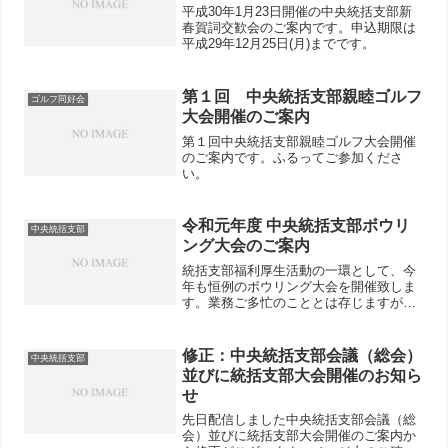
平成30年1月23日開催の中央統括支部新
春賀詞交歓会のご案内です。申込期限は
平成29年12月25日(月)までです。
第１回 中央統括支部親睦ゴルフ
ゴルフ同好会
大会開催のご案内
第１回中央統括支部親睦ゴルフ大会開催
のご案内です。ふるってご参加くださ
い。
令和元年度 中央統括支部ボウリ
中央統括支部
ング大会のご案内
統括支部福利厚生活動の一環として、今
年も恒例のボウリング大会を開催致しま
す。業務ご多忙のこととは存じますが、
ぜひご参加いただきますようご案内申し
上げます。
修正：中央統括支部会議（総会）
中央統括支部
並びに統括支部大会開催のお知ら
せ
先日配信しました中央統括支部会議（総
会）並びに統括支部大会開催のご案内か