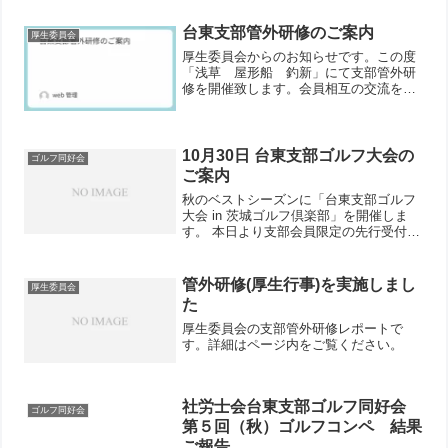
台東支部管外研修のご案内
厚生委員会
厚生委員会からのお知らせです。この度
「浅草 屋形船 釣新」にて支部管外研
修を開催致します。会員相互の交流を深
めて頂く良い機会となるかと存じますの
で、多くの方にご参加いただきますよう
お願い申し上げます。詳細はページ内を
ご覧ください。
10月30日 台東支部ゴルフ大会の
ゴルフ同好会
ご案内
秋のベストシーズンに「台東支部ゴルフ
大会 in 茨城ゴルフ倶楽部」を開催しま
す。 本日より支部会員限定の先行受付を
開始します。初参加の方も大歓迎！ふる
ってご応募ください。 ※詳細は添付の案
内をご覧ください。
管外研修(厚生行事)を実施しまし
厚生委員会
た
厚生委員会の支部管外研修レポートで
す。詳細はページ内をご覧ください。
社労士会台東支部ゴルフ同好会
ゴルフ同好会
第５回（秋）ゴルフコンペ 結果
ご報告