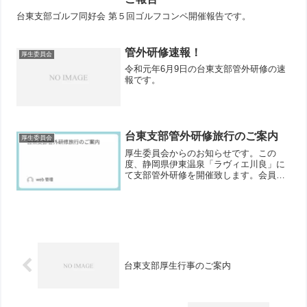
台東支部ゴルフ同好会 第５回ゴルフコンペ開催報告です。
管外研修速報！
厚生委員会
令和元年6月9日の台東支部管外研修の速
報です。
台東支部管外研修旅行のご案内
厚生委員会
厚生委員会からのお知らせです。この
度、静岡県伊東温泉「ラヴィエ川良」に
て支部管外研修を開催致します。会員相
互の交流を深めて頂く良い機会となるか
と存じますので、多くの方にご参加いた
だきますよう、お願い申し上げます。詳
細はページ内をご覧ください。
台東支部厚生行事のご案内