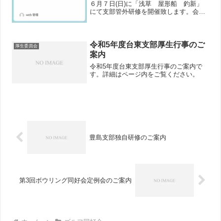
６月７日(日)に「浅草 屋形船 釣新」
にて支部管外研修を開催致します。会員
相互の交流を深めて頂く良い機会となる
かと存じます。多くの皆様にご参加いた
だきますようお願い申し上げます。
令和5年度台東支部厚生行事のご
厚生委員会
案内
令和5年度台東支部厚生行事のご案内で
す。詳細はページ内をご覧ください。
豊島支部独自研修のご案内
第3回ボウリング同好会定例会のご案内