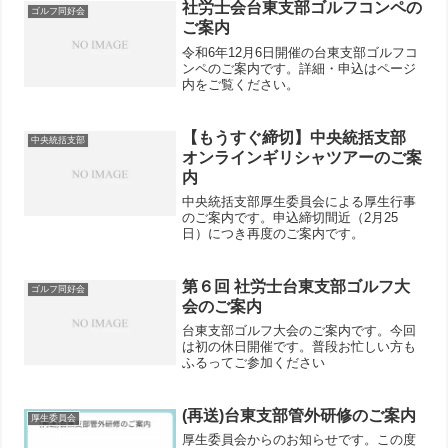
細はページ内をご覧ください。
社労士会台東支部ゴルフコンペの
ゴルフ同好会
ご案内
令和6年12月6日開催の台東支部ゴルフコ
ンペのご案内です。詳細・申込はページ
内をご覧ください。
【もうすぐ締切】中央統括支部
中央統括支部
オンラインギリシャツアーのご案
内
中央統括支部厚生委員会による厚生行事
のご案内です。申込締切間近（2月25
日）につき再度のご案内です。
第６回 社労士台東支部ゴルフ大
ゴルフ同好会
会のご案内
台東支部ゴルフ大会のご案内です。今回
は初の休日開催です。普段お忙しい方も
ふるってご参加ください
(再送)台東支部管外研修のご案内
厚生委員会
厚生委員会からのお知らせです。この度