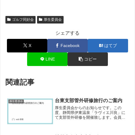
ゴルフ同好会
厚生委員会
シェアする
X
Facebook
はてブ
LINE
コピー
関連記事
台東支部管外研修旅行のご案内
厚生委員会
厚生委員会からのお知らせです。この
度、静岡県伊東温泉「ラヴィエ川良」に
て支部管外研修を開催致します。会員相
互の交流を深めて頂く良い機会となるか
と存じますので、多くの方にご参加いた
だきますよう、お願い申し上げます。詳