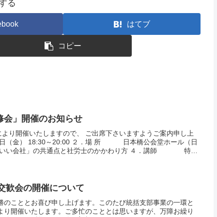
する
ebook
はてブ
コピー
修会」開催のお知らせ
により開催いたしますので、 ご出席下さいますようご案内申し上
（金） 18:30～20:00 ２．場 所 日本橋公会堂ホール（日
るいい会社」の共通点と社労士のかかわり方 ４．講師 特定
詞交歓会の開催について
健勝のこととお喜び申し上げます。このたび統括支部事業の一環と
により開催いたします。ご多忙のこととは思いますが、万障お繰り