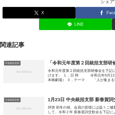
シェア
X
Fac
LINE
関連記事
「令和元年度第２回統括支部研
中央統括支部
令和元年度第２回統括支部研修会を下記
げます。 １．日 時 令和元年9月13日
本橋劇場） ３．テーマ 「人が集ま
社会保険労務士 下田 直人氏
1月23日 中央統括支部 新春賀
中央統括支部
拝啓 初冬の候、会員の皆様には益々ご
して、令和２年 新春賀詞交歓会を下記